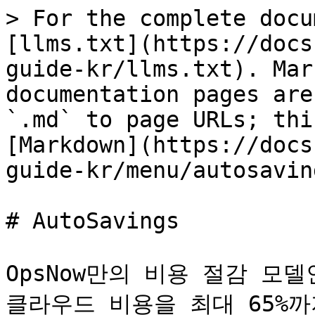
> For the complete docu
[llms.txt](https://docs
guide-kr/llms.txt). Mar
documentation pages are
`.md` to page URLs; thi
[Markdown](https://docs
guide-kr/menu/autosavin
# AutoSavings

OpsNow만의 비용 절감 모델인 
클라우드 비용을 최대 65%까