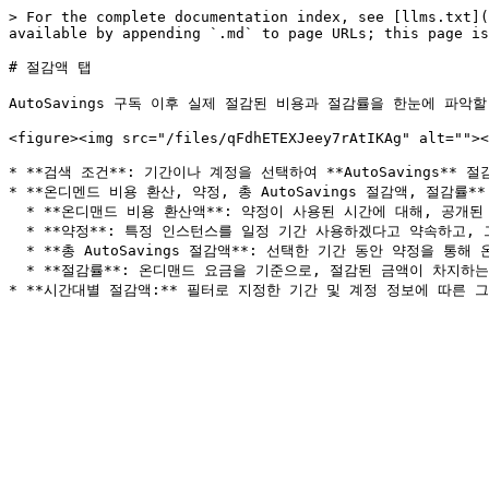
> For the complete documentation index, see [llms.txt](
available by appending `.md` to page URLs; this page is
# 절감액 탭

AutoSavings 구독 이후 실제 절감된 비용과 절감률을 한눈에 파악
<figure><img src="/files/qFdhETEXJeey7rAtIKAg" alt=""><
* **검색 조건**: 기간이나 계정을 선택하여 **AutoSavings** 절
* **온디멘드 비용 환산, 약정, 총 AutoSavings 절감액, 절감률*
  * **온디맨드 비용 환산액**: 약정이 사용된 시간에 대해, 공개된 온디맨드 요금을 기준으로 계산한 비용입니다.

  * **약정**: 특정 인스턴스를 일정 기간 사용하겠다고 약속하고, 그에 따라 할인된 요금을 적용받는 방식입니다.

  * **총 AutoSavings 절감액**: 선택한 기간 동안 약정을 통해 온디맨드 요금 대비 절감한 총 금액입니다.

  * **절감률**: 온디맨드 요금을 기준으로, 절감된 금액이 차지하는 비율입니다.
