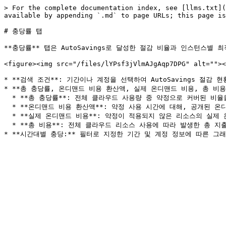
> For the complete documentation index, see [llms.txt](
available by appending `.md` to page URLs; this page is
# 충당률 탭

**충당률** 탭은 AutoSavings로 달성한 절감 비율과 인스턴스별
<figure><img src="/files/lYPsf3jVlmAJgAqp7DPG" alt=""><
* **검색 조건**: 기간이나 계정을 선택하여 AutoSavings 절감 현
* **총 충당률, 온디맨드 비용 환산액, 실제 온디맨드 비용, 총 비용
  * **총 충당률**: 전체 클라우드 사용량 중 약정으로 커버된 비율을 나타냅니다.

  * **온디맨드 비용 환산액**: 약정 사용 시간에 대해, 공개된 온디맨드 요율을 기준으로 계산한 비용입니다.

  * **실제 온디맨드 비용**: 약정이 적용되지 않은 리소스의 실제 온디맨드 사용 비용입니다.

  * **총 비용**: 전체 클라우드 리소스 사용에 따라 발생한 총 지출 금액입니다.
