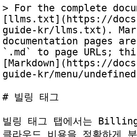
> For the complete docu
[llms.txt](https://docs
guide-kr/llms.txt). Mar
documentation pages are
`.md` to page URLs; thi
[Markdown](https://docs
guide-kr/menu/undefined
# 빌링 태그

빌링 태그 탭에서는 Billin
클라우드 비용을 정확하게 분