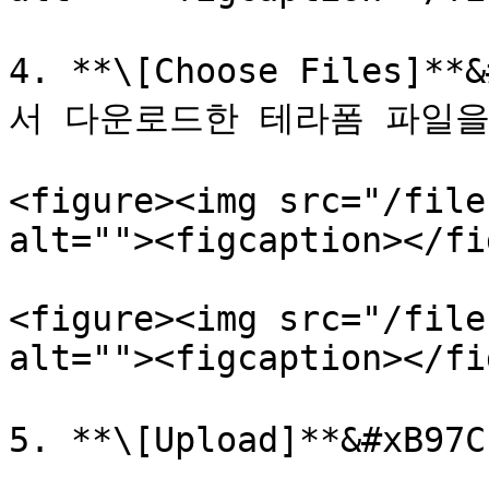
4. **\[Choose Files]
서 다운로드한 테라폼 파일을
<figure><img src="/file
alt=""><figcaption></fi
<figure><img src="/file
alt=""><figcaption></fi
5. **\[Upload]**&#xB9