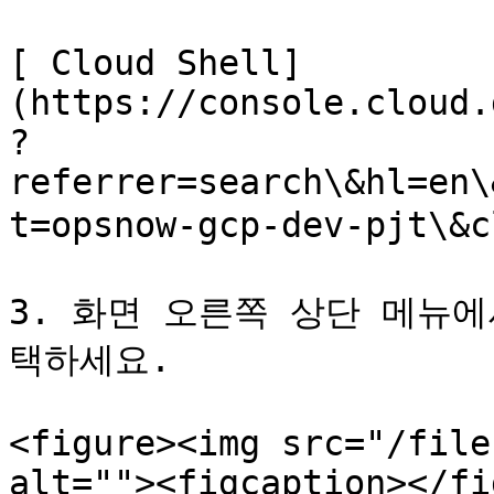
[ Cloud Shell]
(https://console.cloud.
?
referrer=search\&hl=en\
t=opsnow-gcp-dev-pjt\&
3. 화면 오른쪽 상단 메뉴에서 *
택하세요.

<figure><img src="/file
alt=""><figcaption></fi