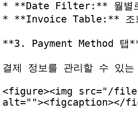
* **Date Filter:** 
* **Invoice Table:*
**3. Payment Method 탭**
결제 정보를 관리할 수 있는 
<figure><img src="/file