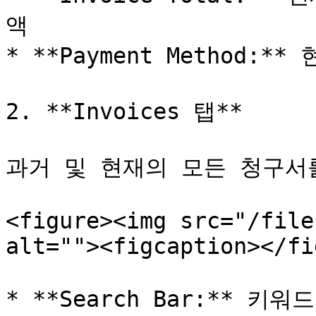
액

* **Payment Method:*
2. **Invoices 탭**

과거 및 현재의 모든 청구서를
<figure><img src="/file
alt=""><figcaption></fi
* **Search Bar:** 