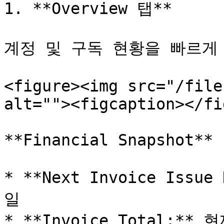
1. **Overview 탭**

계정 및 구독 현황을 빠르게 
<figure><img src="/file
alt=""><figcaption></fi
**Financial Snapshot**

* **Next Invoice Iss
일

* **Invoice Total: